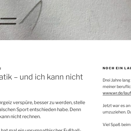
NOCH EIN LA
N
tik – und ich kann nicht
Drei Jahre lang
meiner beruflic
www.wr.de/lauf
rgeiz verspüre, besser zu werden, stelle
Jetzt war es an 
 falschen Sport entschieden habe. Denn
umzuziehen. Dar
kann nicht rechnen.
Viel Spaß beim
, hat mal ein unsympathischer Fußball-