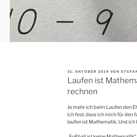
VERÖFFENTLICHT
31. OKTOBER 2019
VON
STEFA
AM
Laufen ist Mathema
rechnen
Je mehr ich beim Laufen den Eh
ich fest, dass ich mich für den
laufen ist Mathematik. Und ich 
„Fußball ist keine Mathematik“