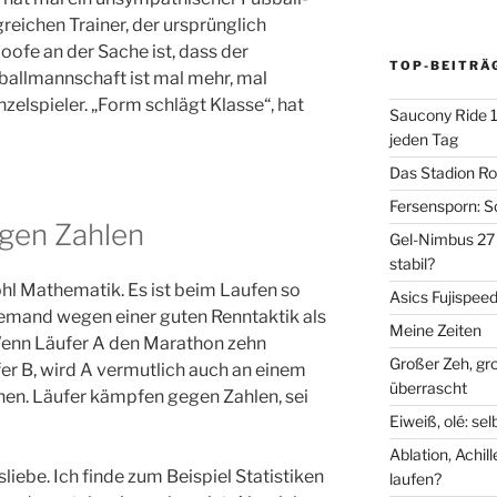
reichen Trainer, der ursprünglich
oofe an der Sache ist, dass der
TOP-BEITRÄ
ßballmannschaft ist mal mehr, mal
zelspieler. „Form schlägt Klasse“, hat
Saucony Ride 19
jeden Tag
Das Stadion Rot
Fersensporn: S
gen Zahlen
Gel-Nimbus 27 
stabil?
wohl Mathematik. Es ist beim Laufen so
Asics Fujispee
jemand wegen einer guten Renntaktik als
Meine Zeiten
Wenn Läufer A den Marathon zehn
Großer Zeh, gr
fer B, wird A vermutlich auch an einem
überrascht
en. Läufer kämpfen gegen Zahlen, sei
Eiweiß, olé: se
Ablation, Achi
sliebe. Ich finde zum Beispiel Statistiken
laufen?