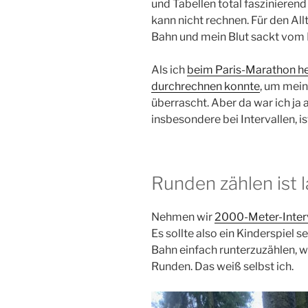
und Tabellen total faszinierend
kann nicht rechnen. Für den Allt
Bahn und mein Blut sackt vom Ko
Als ich
beim Paris-Marathon he
durchrechnen konnte
, um mein
überrascht. Aber da war ich ja 
insbesondere bei Intervallen, is
Runden zählen ist 
Nehmen wir
2000-Meter-Inter
Es sollte also ein Kinderspiel 
Bahn einfach runterzuzählen, wi
Runden. Das weiß selbst ich.