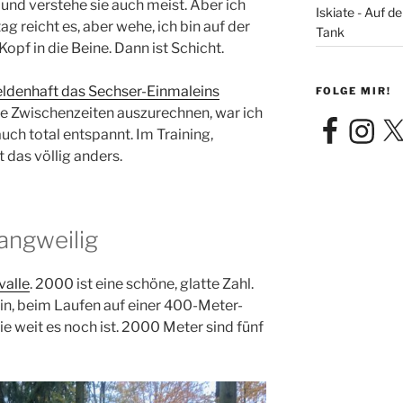
 und verstehe sie auch meist. Aber ich
Iskiate - Auf 
ag reicht es, aber wehe, ich bin auf der
Tank
pf in die Beine. Dann ist Schicht.
ldenhaft das Sechser-Einmaleins
FOLGE MIR!
e Zwischenzeiten auszurechnen, war ich
Facebook
Instagra
X
auch total entspannt. Im Training,
t das völlig anders.
langweilig
valle
. 2000 ist eine schöne, glatte Zahl.
sein, beim Laufen auf einer 400-Meter-
e weit es noch ist. 2000 Meter sind fünf