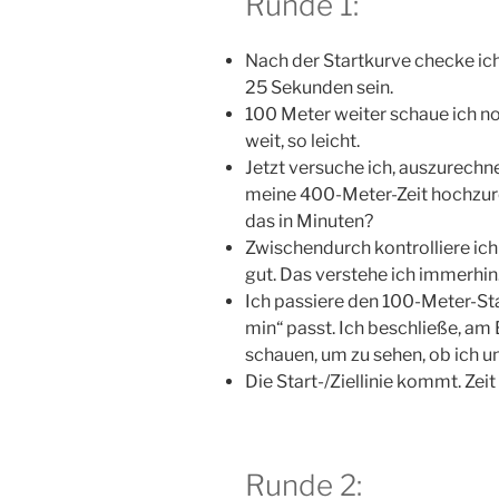
Runde 1:
Nach der Startkurve checke ich
25 Sekunden sein.
100 Meter weiter schaue ich no
weit, so leicht.
Jetzt versuche ich, auszurech
meine 400-Meter-Zeit hochzur
das in Minuten?
Zwischendurch kontrolliere ich 
gut. Das verstehe ich immerhin
Ich passiere den 100-Meter-Sta
min“ passt. Ich beschließe, am
schauen, um zu sehen, ob ich un
Die Start-/Ziellinie kommt. Zei
Runde 2: