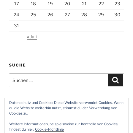
17
18
19
20
21
22
23
24
25
26
27
28
29
30
31
« Juli
SUCHE
Suchen
Suche
nach:
Datenschutz und Cookies: Diese Website verwendet Cookies. Wenn
du die Website weiterhin nutzt, stimmst du der Verwendung von
Twitter
Instagram
Meine
Impressum
Über
Cookies zu.
Zeiten
und
mich
Weitere Informationen, beispielsweise zur Kontrolle von Cookies,
Datenschutz
findest du hier:
Cookie-Richtlinie
Impressum und Datenschutz
Stolz präsentiert von