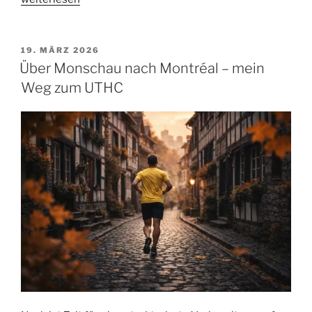
coacht
die
KI:
VERÖFFENTLICHT
19. MÄRZ 2026
AM
Der
Über Monschau nach Montréal – mein
ChatGPT-
Weg zum UTHC
Laufcoach
und
sein
Plan
für
den
UTHC“