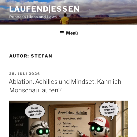
Zum
LAUFEND|ESSEN
Inhalt
Runner's Highs and Lows
springen
Menü
AUTOR:
STEFAN
VERÖFFENTLICHT
28. JULI 2026
AM
Ablation, Achilles und Mindset: Kann ich
Monschau laufen?