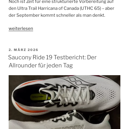
Noch ist Zeit für eine strukturierte Vorbereitung auf
den Ultra Trail Harricana of Canada (UTHC 65) – aber
der September kommt schneller als man denkt.
„Über
weiterlesen
Monschau
nach
Montréal
VERÖFFENTLICHT
2. MÄRZ 2026
AM
–
Saucony Ride 19 Testbericht: Der
mein
Allrounder für jeden Tag
Weg
zum
UTHC“