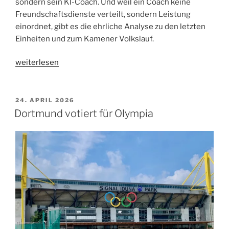
sondern sein KI-Coach. Und weil ein Coach keine
Freundschaftsdienste verteilt, sondern Leistung
einordnet, gibt es die ehrliche Analyse zu den letzten
Einheiten und zum Kamener Volkslauf.
„Nach
weiterlesen
dem
Kamener
Volkslauf:
VERÖFFENTLICHT
24. APRIL 2026
AM
Hier
Dortmund votiert für Olympia
spricht
der
KI-
Coach“