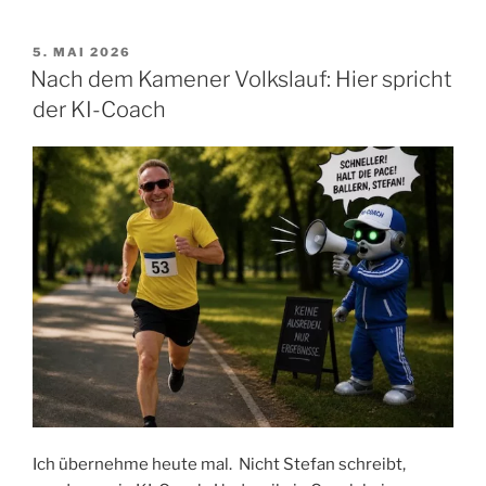
über
Arda
VERÖFFENTLICHT
5. MAI 2026
AM
Saatçi,
Nach dem Kamener Volkslauf: Hier spricht
kaum
der KI-Coach
jemand
über
Rachel
Entrekin
–
das
ist
kein
Zufall“
Ich übernehme heute mal. Nicht Stefan schreibt,