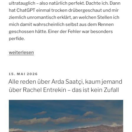
ultratauglich – also natürlich perfekt. Dachte ich. Dann
hat ChatGPT einmal trocken drübergeschaut und mir
ziemlich unromantisch erklärt, an welchen Stellen ich
mich damit wahrscheinlich selbst aus dem Rennen
geschossen hätte. Einer der Fehler war besonders
perfide.
„Vor
weiterlesen
diesen
fünf
Trainings-
VERÖFFENTLICHT
15. MAI 2026
AM
Fehlern
Alle reden über Arda Saatçi, kaum jemand
hat
über Rachel Entrekin – das ist kein Zufall
mich
ChatGPT
bewahrt“