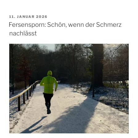
nichts
läuft,
läuft
VERÖFFENTLICHT
11. JANUAR 2026
AM
zumindest
Fersensporn: Schön, wenn der Schmerz
die
nachlässt
Reiseplanung“