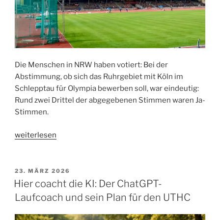
Die Menschen in NRW haben votiert: Bei der
Abstimmung, ob sich das Ruhrgebiet mit Köln im
Schlepptau für Olympia bewerben soll, war eindeutig:
Rund zwei Drittel der abgegebenen Stimmen waren Ja-
Stimmen.
„Dortmund
weiterlesen
votiert
für
Olympia“
VERÖFFENTLICHT
23. MÄRZ 2026
AM
Hier coacht die KI: Der ChatGPT-
Laufcoach und sein Plan für den UTHC