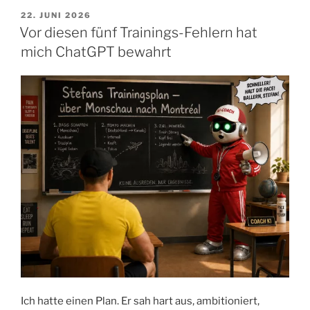
Mindset:
VERÖFFENTLICHT
22. JUNI 2026
AM
Kann
Vor diesen fünf Trainings-Fehlern hat
ich
mich ChatGPT bewahrt
Monschau
laufen?“
Ich hatte einen Plan. Er sah hart aus, ambitioniert,