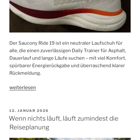
Der Saucony Ride 19 ist ein neutraler Laufschuh für
alle, die einen zuverlässigen Daily Trainer für Asphalt,
Dauerlauf und lange Läufe suchen – mit viel Komfort,
spürbarer Energierückgabe und überraschend klarer
Rückmeldung.
„Saucony
weiterlesen
Ride
19
Testbericht:
VERÖFFENTLICHT
12. JANUAR 2026
AM
Der
Wenn nichts läuft, läuft zumindest die
Allrounder
Reiseplanung
für
jeden