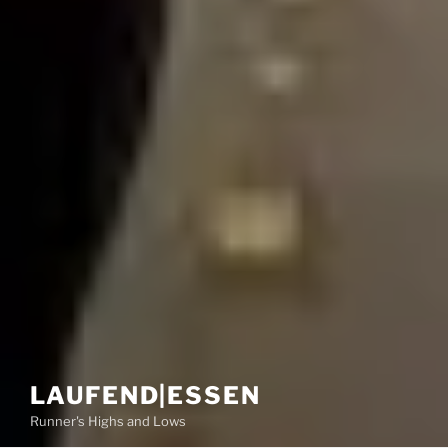
LAUFEND|ESSEN
Runner's Highs and Lows