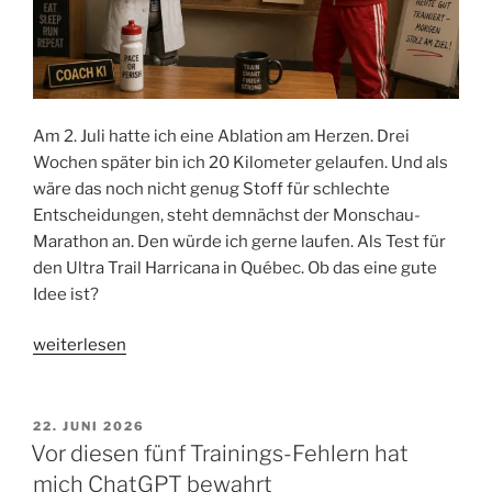
Am 2. Juli hatte ich eine Ablation am Herzen. Drei
Wochen später bin ich 20 Kilometer gelaufen. Und als
wäre das noch nicht genug Stoff für schlechte
Entscheidungen, steht demnächst der Monschau-
Marathon an. Den würde ich gerne laufen. Als Test für
den Ultra Trail Harricana in Québec. Ob das eine gute
Idee ist?
„Ablation,
weiterlesen
Achilles
und
Mindset:
VERÖFFENTLICHT
22. JUNI 2026
AM
Kann
Vor diesen fünf Trainings-Fehlern hat
ich
mich ChatGPT bewahrt