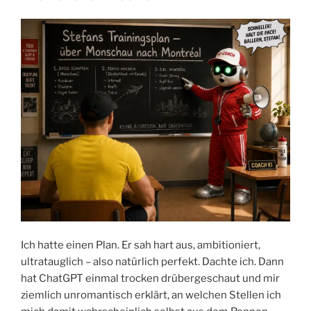
Monschau
laufen?“
Ich hatte einen Plan. Er sah hart aus, ambitioniert,
ultratauglich – also natürlich perfekt. Dachte ich. Dann
hat ChatGPT einmal trocken drübergeschaut und mir
ziemlich unromantisch erklärt, an welchen Stellen ich