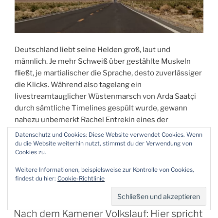
Deutschland liebt seine Helden groß, laut und
männlich. Je mehr Schweiß über gestählte Muskeln
fließt, je martialischer die Sprache, desto zuverlässiger
die Klicks. Während also tagelang ein
livestreamtauglicher Wüstenmarsch von Arda Saatçi
durch sämtliche Timelines gespült wurde, gewann
nahezu unbemerkt Rachel Entrekin eines der
härtesten Rennen der Welt. Nicht irgendein Projekt.
Datenschutz und Cookies: Diese Website verwendet Cookies. Wenn
Einen echten Wettkampf.
du die Website weiterhin nutzt, stimmst du der Verwendung von
Cookies zu.
„Alle
weiterlesen
Weitere Informationen, beispielsweise zur Kontrolle von Cookies,
reden
findest du hier:
Cookie-Richtlinie
über
Arda
VERÖFFENTLICHT
5. MAI 2026
AM
Saatçi,
Nach dem Kamener Volkslauf: Hier spricht