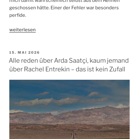
mich damit wahrscheinlich selbst aus dem Rennen
geschossen hätte. Einer der Fehler war besonders
perfide.
„Vor
weiterlesen
diesen
fünf
Trainings-
VERÖFFENTLICHT
15. MAI 2026
AM
Fehlern
Alle reden über Arda Saatçi, kaum jemand
hat
über Rachel Entrekin – das ist kein Zufall
mich
ChatGPT
bewahrt“