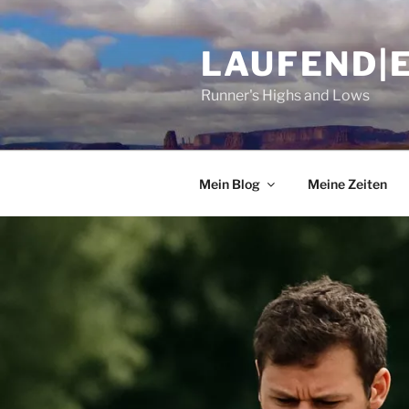
Zum
Inhalt
LAUFEND|
springen
Runner's Highs and Lows
Mein Blog
Meine Zeiten