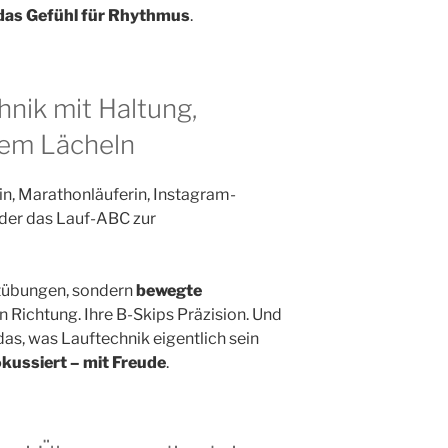
das Gefühl für Rhythmus
.
hnik mit Haltung,
nem Lächeln
n, Marathonläuferin, Instagram-
i der das Lauf-ABC zur
chtübungen, sondern
bewegte
n Richtung. Ihre B-Skips Präzision. Und
das, was Lauftechnik eigentlich sein
fokussiert – mit Freude
.