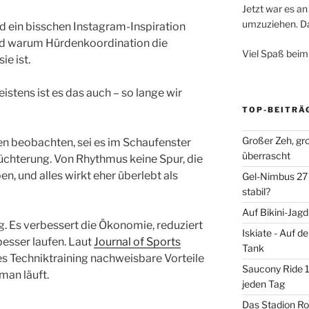
Jetzt war es an 
umzuziehen. Dar
d ein bisschen Instagram-Inspiration
und warum Hürdenkoordination die
Viel Spaß beim
e ist.
eistens ist es das auch – so lange wir
TOP-BEITRÄ
Großer Zeh, gr
en beobachten, sei es im Schaufenster
überrascht
üchterung. Von Rhythmus keine Spur, die
n, und alles wirkt eher überlebt als
Gel-Nimbus 27 
stabil?
Auf Bikini-Jag
g. Es verbessert die Ökonomie, reduziert
Iskiate - Auf 
besser laufen. Laut
Journal of Sports
Tank
es Techniktraining nachweisbare Vorteile
Saucony Ride 19
 man läuft.
jeden Tag
Das Stadion Rot