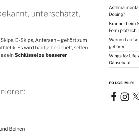
Asthma mentale
ekannt, unterschätzt,
Doping?
Kracher beim S
Form plötzlich 
Warum Laufsch
kips, B-Skips, Anfersen – gehört zum
gehören
letik. Es wird häufig belächelt, selten
 es ein
Schlüssel zu besserer
Wings for Life
Gänsehaut
FOLGE MIR!
nieren:
Facebook
Instagra
X
und Beinen