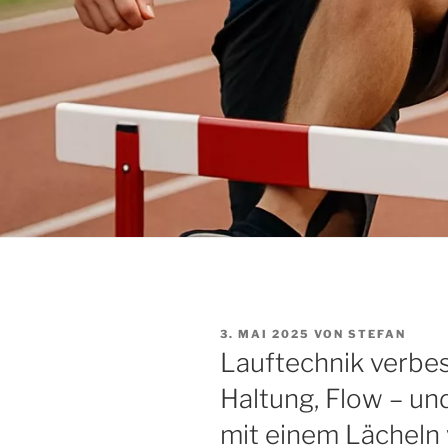
VERÖFFENTLICHT
3. MAI 2025
VON
STEFAN
AM
Lauftechnik verbe
Haltung, Flow – und
mit einem Lächeln