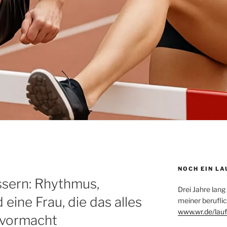
NOCH EIN LA
ssern: Rhythmus,
Drei Jahre lang
 eine Frau, die das alles
meiner beruflic
www.wr.de/lauf
 vormacht