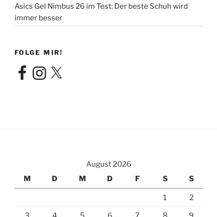
Asics Gel Nimbus 26 im Test: Der beste Schuh wird
immer besser
FOLGE MIR!
Facebook
Instagram
X
August 2026
M
D
M
D
F
S
S
1
2
3
4
5
6
7
8
9