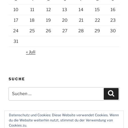
10
11
12
13
14
15
16
17
18
19
20
21
22
23
24
25
26
27
28
29
30
31
« Juli
SUCHE
Suchen
Suche
nach:
Datenschutz und Cookies: Diese Website verwendet Cookies. Wenn
du die Website weiterhin nutzt, stimmst du der Verwendung von
Twitter
Instagram
Meine
Impressum
Über
Cookies zu.