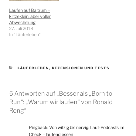
Laufen auf Baltrum –
klitzeklein, aber voller
Abwechslung
27. Juli 2018
In "Läuferleben"
KATEGORIEN
LÄUFERLEBEN
,
REZENSIONEN UND TESTS
5 Antworten auf „Besser als „Born to
Run“: „Warum wir laufen“ von Ronald
Reng“
Pingback:
Von witzig bis nervig: Lauf-Podcasts im
Check – laufend|essen