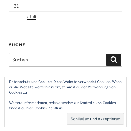
31
« Juli
SUCHE
Suchen
Suche
nach:
Datenschutz und Cookies: Diese Website verwendet Cookies. Wenn
du die Website weiterhin nutzt, stimmst du der Verwendung von
Twitter
Instagram
Meine
Impressum
Über
Cookies zu.
Zeiten
und
mich
Weitere Informationen, beispielsweise zur Kontrolle von Cookies,
Datenschutz
findest du hier:
Cookie-Richtlinie
Impressum und Datenschutz
Stolz präsentiert von
WordPress