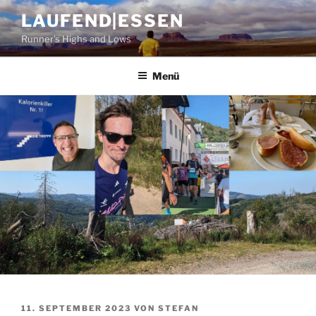
Zum
LAUFEND|ESSEN
Inhalt
Runner's Highs and Lows
springen
Menü
VERÖFFENTLICHT
11. SEPTEMBER 2023
VON
STEFAN