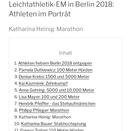
AM
Leichtathletik-EM in Berlin 2018:
Athleten im Porträt
Katharina Heinig: Marathon
Inhalt
1.
Athleten fiebern Berlin 2018 entgegen
2.
Pamela Dutkiewicz: 100 Meter Hürden
3.
Denise Krebs: 1500 und 5000 Meter
4.
Kai Kazmirek: Zehnkampf
5.
Anna Gehring: 5000 und 10.000 Meter
6.
Lisa Mayer: 100 und 200 Meter
7.
Hendrik Pfeiffer - das Stehaufmännchen
8.
Philipp Pflieger: Marathon
9.
Katharina Heinig: Marathon
10.
Katharina Bauer: Stabhochsprung
11.
Gregor Traber: 110 Meter Hürden