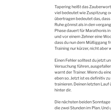
Tapering heißt das Zauberwort
viel bedeutet wie Zuspitzung o
übertragen bedeutet das, dass
Ruhe gönnst als in den verga
Phase dauert für Marathonis in
und vor einem Zehner eine Woch
dass du nun dem Müßiggang frön
Training nur kürzer, nicht aber 
Einen Fehler solltest du jetzt 
Versuchung führen, ausgefalle
warnt der Trainer. Wenn du ein
eben so. Jetzt ist es definitiv z
trainieren. Deinen letzten Lauf
hinter dir.
Die nächsten beiden Sonntage 
die zwei Stunden im Plan. Und 