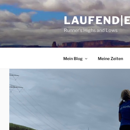
Zum
Inhalt
LAUFEND|
springen
Runner's Highs and Lows
Mein Blog
Meine Zeiten