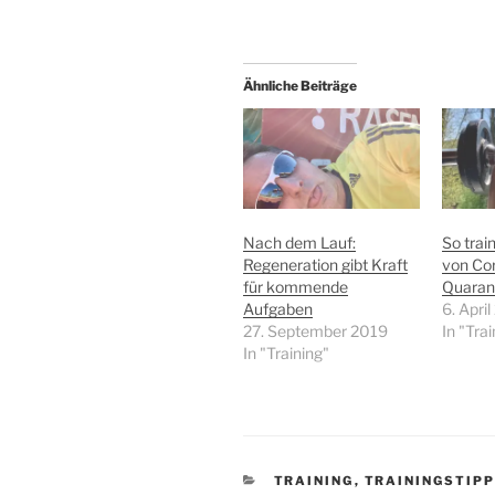
Ähnliche Beiträge
Nach dem Lauf:
So train
Regeneration gibt Kraft
von Co
für kommende
Quaran
Aufgaben
6. Apri
27. September 2019
In "Trai
In "Training"
KATEGORIEN
TRAINING
,
TRAININGSTIPP