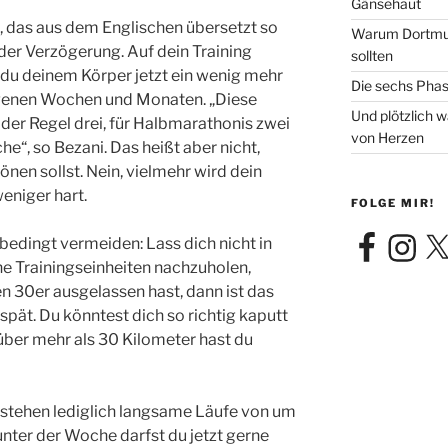
Gänsehaut
, das aus dem Englischen übersetzt so
Warum Dortmun
der Verzögerung. Auf dein Training
sollten
 du deinem Körper jetzt ein wenig mehr
Die sechs Phas
ngenen Wochen und Monaten. „Diese
Und plötzlich 
 der Regel drei, für Halbmarathonis zwei
von Herzen
e“, so Bezani. Das heißt aber nicht,
en sollst. Nein, vielmehr wird dein
weniger hart.
FOLGE MIR!
Facebook
Instagra
X
unbedingt vermeiden: Lass dich nicht in
ne Trainingseinheiten nachzuholen,
en 30er ausgelassen hast, dann ist das
u spät. Du könntest dich so richtig kaputt
 über mehr als 30 Kilometer hast du
stehen lediglich langsame Läufe von um
unter der Woche darfst du jetzt gerne