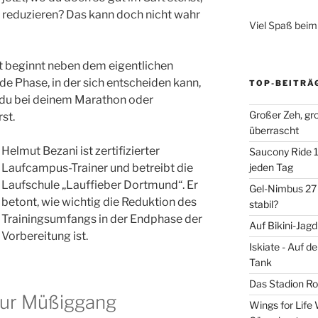
m reduzieren? Das kann doch nicht wahr
Viel Spaß beim
zt beginnt neben dem eigentlichen
de Phase, in der sich entscheiden kann,
TOP-BEITRÄ
 du bei deinem Marathon oder
Großer Zeh, gr
st.
überrascht
Helmut Bezani ist zertifizierter
Saucony Ride 19
Laufcampus-Trainer und betreibt die
jeden Tag
Laufschule „Lauffieber Dortmund“. Er
Gel-Nimbus 27 
betont, wie wichtig die Reduktion des
stabil?
Trainingsumfangs in der Endphase der
Auf Bikini-Jag
Vorbereitung ist.
Iskiate - Auf 
Tank
Das Stadion Rot
 nur Müßiggang
Wings for Life