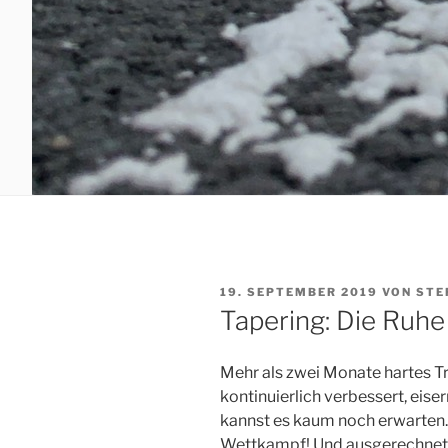
VERÖFFENTLICHT
19. SEPTEMBER 2019
VON
STE
AM
Tapering: Die Ruh
Mehr als zwei Monate hartes Tra
kontinuierlich verbessert, eis
kannst es kaum noch erwarten.
Wettkampf! Und ausgerechnet je