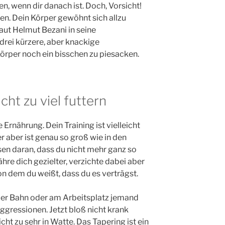
en, wenn dir danach ist. Doch, Vorsicht!
zen. Dein Körper gewöhnt sich allzu
aut Helmut Bezani in seine
drei kürzere, aber knackige
Körper noch ein bisschen zu piesacken.
cht zu viel futtern
 Ernährung. Dein Training ist vielleicht
 aber ist genau so groß wie in den
en daran, dass du nicht mehr ganz so
ähre dich gezielter, verzichte dabei aber
on dem du weißt, dass du es verträgst.
 der Bahn oder am Arbeitsplatz jemand
Aggressionen. Jetzt bloß nicht krank
ht zu sehr in Watte. Das Tapering ist ein