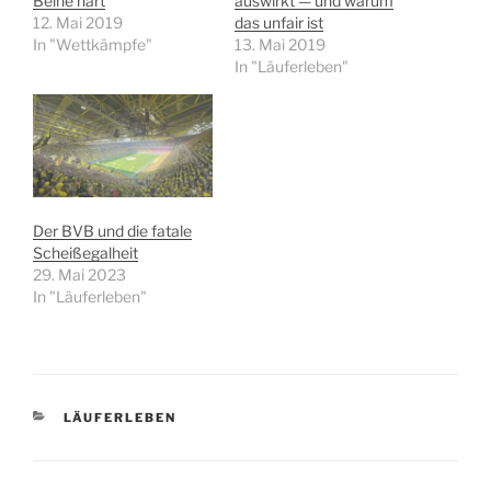
Beine hart
auswirkt — und warum
12. Mai 2019
das unfair ist
In "Wettkämpfe"
13. Mai 2019
In "Läuferleben"
Der BVB und die fatale
Scheißegalheit
29. Mai 2023
In "Läuferleben"
KATEGORIEN
LÄUFERLEBEN