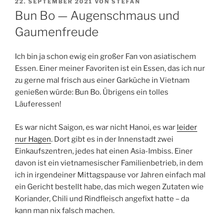
VERÖFFENTLICHT
22. SEPTEMBER 2021
VON
STEFAN
AM
Bun Bo — Augenschmaus und
Gaumenfreude
Ich bin ja schon ewig ein großer Fan von asiatischem
Essen. Einer meiner Favoriten ist ein Essen, das ich nur
zu gerne mal frisch aus einer Garküche in Vietnam
genießen würde: Bun Bo. Übrigens ein tolles
Läuferessen!
Es war nicht Saigon, es war nicht Hanoi, es war
leider
nur Hagen
. Dort gibt es in der Innenstadt zwei
Einkaufszentren, jedes hat einen Asia-Imbiss. Einer
davon ist ein vietnamesischer Familienbetrieb, in dem
ich in irgendeiner Mittagspause vor Jahren einfach mal
ein Gericht bestellt habe, das mich wegen Zutaten wie
Koriander, Chili und Rindfleisch angefixt hatte – da
kann man nix falsch machen.