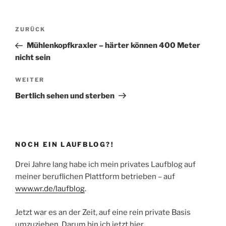
Beitragsnavigation
Vorheriger
ZURÜCK
Beitrag
Mühlenkopfkraxler – härter können 400 Meter
nicht sein
Nächster
WEITER
Beitrag
Bertlich sehen und sterben
NOCH EIN LAUFBLOG?!
Drei Jahre lang habe ich mein privates Laufblog auf
meiner beruflichen Plattform betrieben – auf
www.wr.de/laufblog
.
Jetzt war es an der Zeit, auf eine rein private Basis
umzuziehen. Darum bin ich jetzt hier.