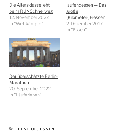
Die Altersklasse lebt
laufendessen — Das
beim RUNSchnellweg
große
12. November 2022
(Kilometer-)Fressen
In "Wettkämpfe"
2. Dezember 2017
In "Essen"
Der überschätzte Berlin-
Marathon
20. September 2022
In "Läuferleben"
KATEGORIEN
BEST OF
,
ESSEN