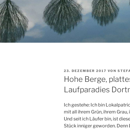
VERÖFFENTLICHT
23. DEZEMBER 2017
VON
STEF
AM
Hohe Berge, platt
Laufparadies Dor
Ich gestehe: Ich bin Lokalpatri
mit all ihrem Grün, ihrem Grau,
Und seit ich Läufer bin, ist di
Stück inniger geworden. Denn L