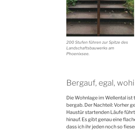
200 Stufen führen zur Spitze des
Landschaftsbauwerks am
Phoenixsee.
Bergauf, egal, wohi
Die Wohnlage im Wellental ist 
bergab. Der Nachteil: Vorher ge
Haustür startenden Läufe führ
hinauf. Es gibt genau eine flach
dass ich ihr jeden noch so fies