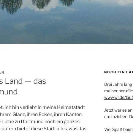
NOCH EIN LA
AN
es Land — das
Drei Jahre lang
tmund
meiner beruflic
www.wr.de/lauf
ot. Ich bin verliebt in meine Heimatstadt
Jetzt war es an 
 ihrem Glanz, ihren Ecken, ihren Kanten.
umzuziehen. Dar
ese Liebe zu Dortmund noch ein ganzes
äufern bietet diese Stadt alles, was das
Viel Spaß beim