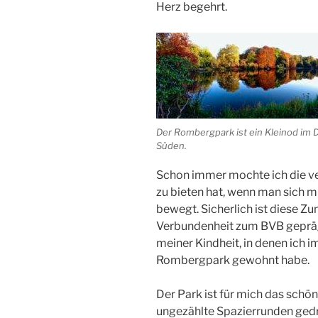
Herz begehrt.
Der Rombergpark ist ein Kleinod im
Süden.
Schon immer mochte ich die v
zu bieten hat, wenn man sich m
bewegt. Sicherlich ist diese Z
Verbundenheit zum BVB geprägt
meiner Kindheit, in denen ich 
Rombergpark gewohnt habe.
Der Park ist für mich das schön
ungezählte Spazierrunden gedre