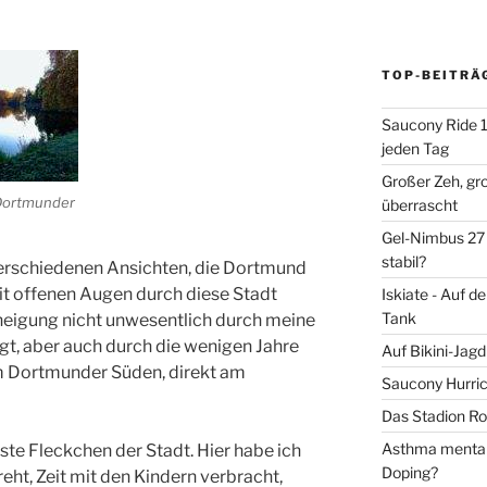
TOP-BEITRÄ
Saucony Ride 19
jeden Tag
Großer Zeh, gr
 Dortmunder
überrascht
Gel-Nimbus 27 
stabil?
erschiedenen Ansichten, die Dortmund
it offenen Augen durch diese Stadt
Iskiate - Auf 
Tank
uneigung nicht unwesentlich durch meine
, aber auch durch die wenigen Jahre
Auf Bikini-Jag
im Dortmunder Süden, direkt am
Saucony Hurric
Das Stadion Rot
Asthma mentale
ste Fleckchen der Stadt. Hier habe ich
Doping?
ht, Zeit mit den Kindern verbracht,