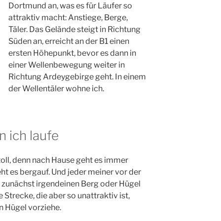
Dortmund an, was es für Läufer so
attraktiv macht: Anstiege, Berge,
Täler. Das Gelände steigt in Richtung
Süden an, erreicht an der B1 einen
ersten Höhepunkt, bevor es dann in
einer Wellenbewegung weiter in
Richtung Ardeygebirge geht. In einem
der Wellentäler wohne ich.
n ich laufe
toll, denn nach Hause geht es immer
ht es bergauf. Und jeder meiner vor der
t zunächst irgendeinen Berg oder Hügel
e Strecke, die aber so unattraktiv ist,
en Hügel vorziehe.