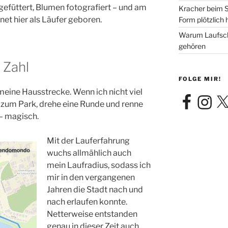
gefüttert, Blumen fotografiert – und am
Kracher beim S
et hier als Läufer geboren.
Form plötzlich 
Warum Laufsch
gehören
 Zahl
FOLGE MIR!
eine Hausstrecke. Wenn ich nicht viel
Facebook
Instagra
X
h zum Park, drehe eine Runde und renne
– magisch.
Mit der Lauferfahrung
wuchs allmählich auch
mein Laufradius, sodass ich
mir in den vergangenen
Jahren die Stadt nach und
nach erlaufen konnte.
Netterweise entstanden
genau in dieser Zeit auch