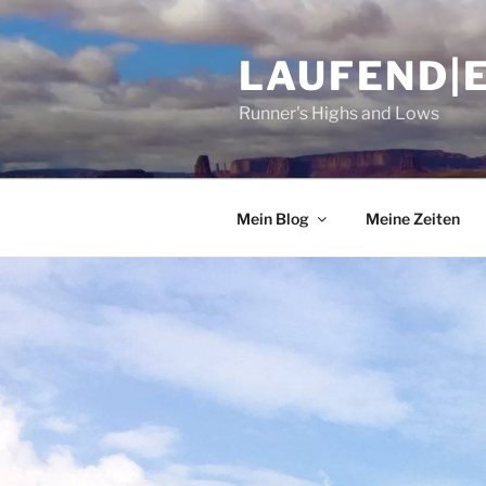
Zum
Inhalt
LAUFEND|
springen
Runner's Highs and Lows
Mein Blog
Meine Zeiten