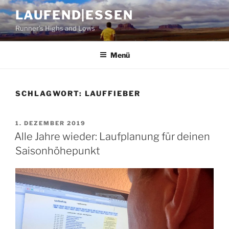
Zum
LAUFEND|ESSEN
Inhalt
Runner's Highs and Lows
springen
Menü
SCHLAGWORT:
LAUFFIEBER
VERÖFFENTLICHT
1. DEZEMBER 2019
AM
Alle Jahre wieder: Laufplanung für deinen
Saisonhöhepunkt