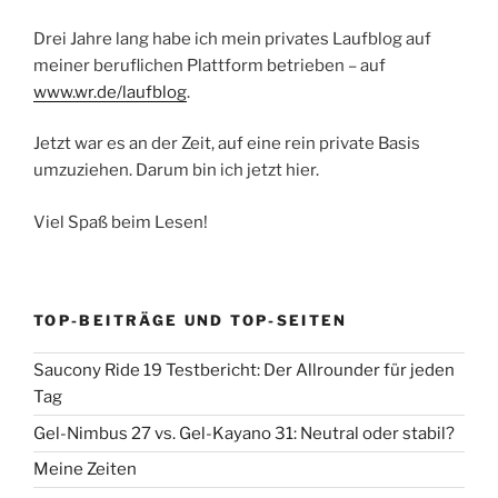
für
deinen
Drei Jahre lang habe ich mein privates Laufblog auf
Saisonhöhepunkt“
meiner beruflichen Plattform betrieben – auf
www.wr.de/laufblog
.
Jetzt war es an der Zeit, auf eine rein private Basis
umzuziehen. Darum bin ich jetzt hier.
Viel Spaß beim Lesen!
TOP-BEITRÄGE UND TOP-SEITEN
Saucony Ride 19 Testbericht: Der Allrounder für jeden
Tag
Gel-Nimbus 27 vs. Gel-Kayano 31: Neutral oder stabil?
Meine Zeiten