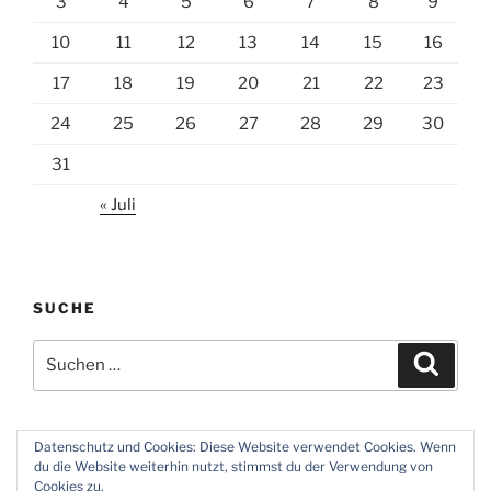
3
4
5
6
7
8
9
10
11
12
13
14
15
16
17
18
19
20
21
22
23
24
25
26
27
28
29
30
31
« Juli
SUCHE
Suchen
Suche
nach:
Datenschutz und Cookies: Diese Website verwendet Cookies. Wenn
du die Website weiterhin nutzt, stimmst du der Verwendung von
Twitter
Instagram
Meine
Impressum
Über
Cookies zu.