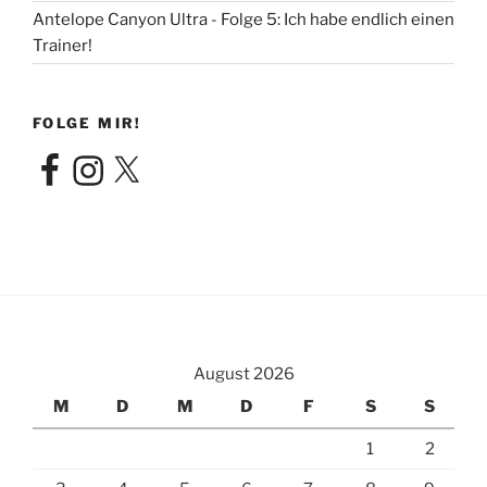
Antelope Canyon Ultra - Folge 5: Ich habe endlich einen
Trainer!
FOLGE MIR!
Facebook
Instagram
X
August 2026
M
D
M
D
F
S
S
1
2