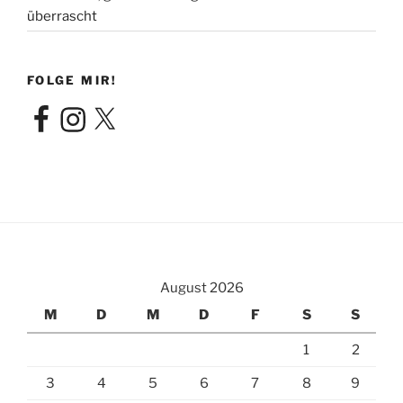
überrascht
FOLGE MIR!
Facebook
Instagram
X
August 2026
M
D
M
D
F
S
S
1
2
3
4
5
6
7
8
9