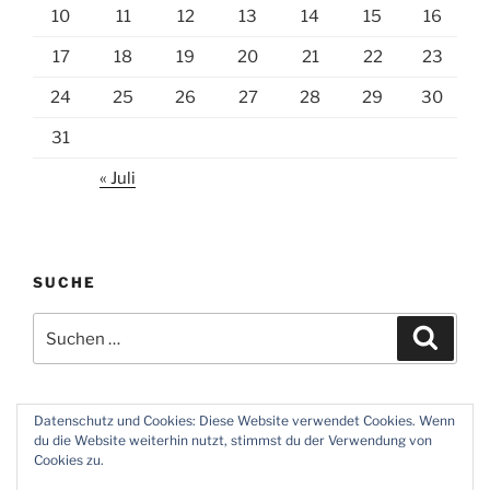
10
11
12
13
14
15
16
17
18
19
20
21
22
23
24
25
26
27
28
29
30
31
« Juli
SUCHE
Suchen
Suche
nach:
Datenschutz und Cookies: Diese Website verwendet Cookies. Wenn
du die Website weiterhin nutzt, stimmst du der Verwendung von
Twitter
Instagram
Meine
Impressum
Über
Cookies zu.
Zeiten
und
mich