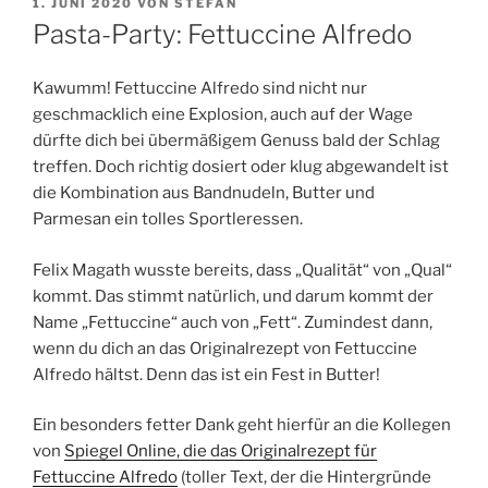
VERÖFFENTLICHT
1. JUNI 2020
VON
STEFAN
AM
Pasta-Party: Fettuccine Alfredo
Kawumm! Fettuccine Alfredo sind nicht nur
geschmacklich eine Explosion, auch auf der Wage
dürfte dich bei übermäßigem Genuss bald der Schlag
treffen. Doch richtig dosiert oder klug abgewandelt ist
die Kombination aus Bandnudeln, Butter und
Parmesan ein tolles Sportleressen.
Felix Magath wusste bereits, dass „Qualität“ von „Qual“
kommt. Das stimmt natürlich, und darum kommt der
Name „Fettuccine“ auch von „Fett“. Zumindest dann,
wenn du dich an das Originalrezept von Fettuccine
Alfredo hältst. Denn das ist ein Fest in Butter!
Ein besonders fetter Dank geht hierfür an die Kollegen
von
Spiegel Online, die das Originalrezept für
Fettuccine Alfredo
(toller Text, der die Hintergründe