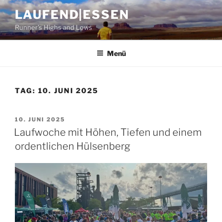
Zum
LAUFEND|ESSEN
Inhalt
Runner's Highs and Lows
springen
Menü
TAG:
10. JUNI 2025
VERÖFFENTLICHT
10. JUNI 2025
AM
Laufwoche mit Höhen, Tiefen und einem
ordentlichen Hülsenberg