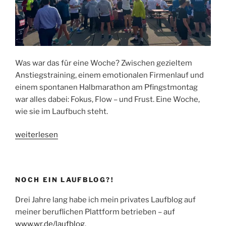
Was war das für eine Woche? Zwischen gezieltem
Anstiegstraining, einem emotionalen Firmenlauf und
einem spontanen Halbmarathon am Pfingstmontag
war alles dabei: Fokus, Flow – und Frust. Eine Woche,
wie sie im Laufbuch steht.
„Laufwoche
weiterlesen
mit
Höhen,
Tiefen
NOCH EIN LAUFBLOG?!
und
einem
Drei Jahre lang habe ich mein privates Laufblog auf
ordentlichen
meiner beruflichen Plattform betrieben – auf
Hülsenberg“
www.wr.de/laufblog
.