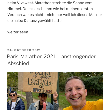
beim Vivawest-Marathon strahlte die Sonne vom
Himmel. Doch so schlimm wie bei meinem ersten
Versuch war es nicht – nicht nur weil ich dieses Mal nur
die halbe Distanz gewählt hatte.
„Wenn
weiterlesen
sich
ein
halber
VERÖFFENTLICHT
24. OKTOBER 2021
AM
Marathon
Paris-Marathon 2021 — anstrengender
anfühlt
Abschied
wie
ein
ganzer“