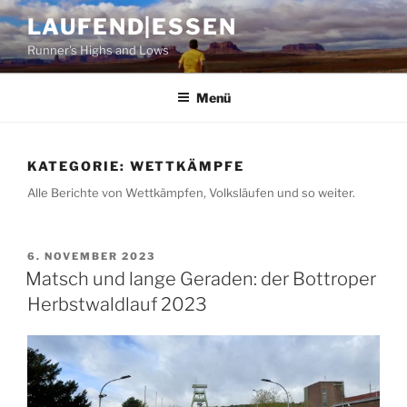
Zum
LAUFEND|ESSEN
Inhalt
Runner's Highs and Lows
springen
Menü
KATEGORIE:
WETTKÄMPFE
Alle Berichte von Wettkämpfen, Volksläufen und so weiter.
VERÖFFENTLICHT
6. NOVEMBER 2023
AM
Matsch und lange Geraden: der Bottroper
Herbstwaldlauf 2023