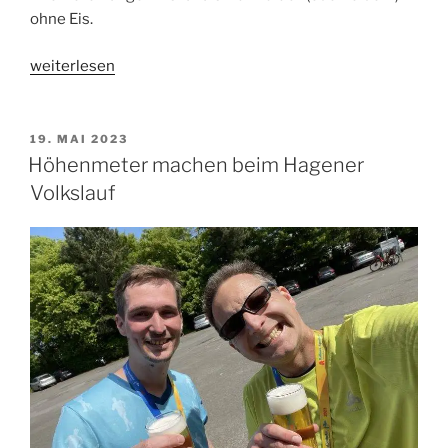
ohne Eis.
„Der
weiterlesen
Start
ist
das
VERÖFFENTLICHT
19. MAI 2023
AM
Ziel:
Höhenmeter machen beim Hagener
Bobbahn-
Volkslauf
Run
2023
in
Winterberg“