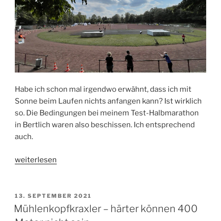
Habe ich schon mal irgendwo erwähnt, dass ich mit
Sonne beim Laufen nichts anfangen kann? Ist wirklich
so. Die Bedingungen bei meinem Test-Halbmarathon
in Bertlich waren also beschissen. Ich entsprechend
auch.
„Bertlich
weiterlesen
sehen
und
sterben“
VERÖFFENTLICHT
13. SEPTEMBER 2021
AM
Mühlenkopfkraxler – härter können 400