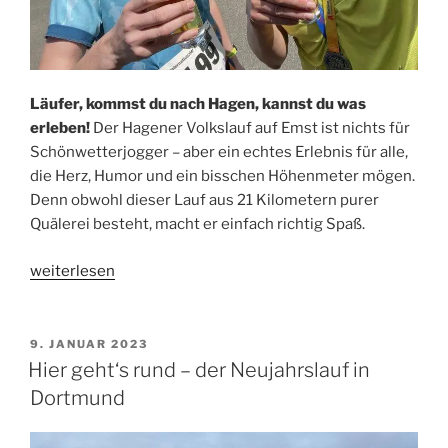
Läufer, kommst du nach Hagen, kannst du was
erleben!
Der Hagener Volkslauf auf Emst ist nichts für
Schönwetterjogger – aber ein echtes Erlebnis für alle,
die Herz, Humor und ein bisschen Höhenmeter mögen.
Denn obwohl dieser Lauf aus 21 Kilometern purer
Quälerei besteht, macht er einfach richtig Spaß.
„Höhenmeter
weiterlesen
machen
beim
Hagener
VERÖFFENTLICHT
9. JANUAR 2023
AM
Volkslauf“
Hier geht‘s rund – der Neujahrslauf in
Dortmund