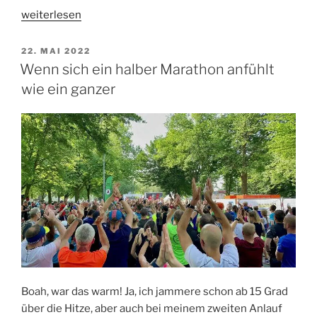
„Die
weiterlesen
Altersklasse
lebt
VERÖFFENTLICHT
22. MAI 2022
AM
beim
Wenn sich ein halber Marathon anfühlt
RUNSchnellweg“
wie ein ganzer
Boah, war das warm! Ja, ich jammere schon ab 15 Grad
über die Hitze, aber auch bei meinem zweiten Anlauf