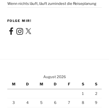
Wenn nichts läuft, läuft zumindest die Reiseplanung
FOLGE MIR!
Facebook
Instagram
X
August 2026
M
D
M
D
F
S
S
1
2
3
4
5
6
7
8
9