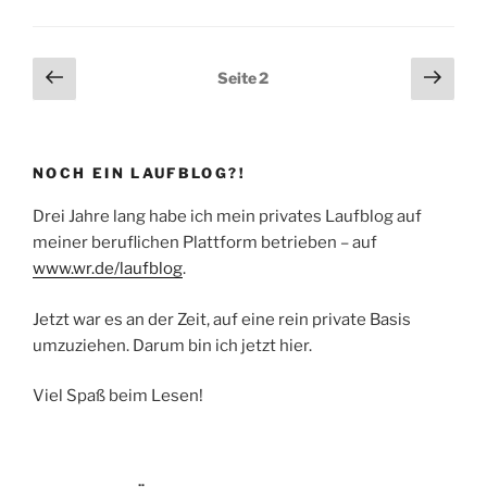
härter
können
400
Seitennummerierung
Vorherige
Näch
Seite
2
Meter
Seite
Seit
der
nicht
Beiträge
sein“
NOCH EIN LAUFBLOG?!
Drei Jahre lang habe ich mein privates Laufblog auf
meiner beruflichen Plattform betrieben – auf
www.wr.de/laufblog
.
Jetzt war es an der Zeit, auf eine rein private Basis
umzuziehen. Darum bin ich jetzt hier.
Viel Spaß beim Lesen!