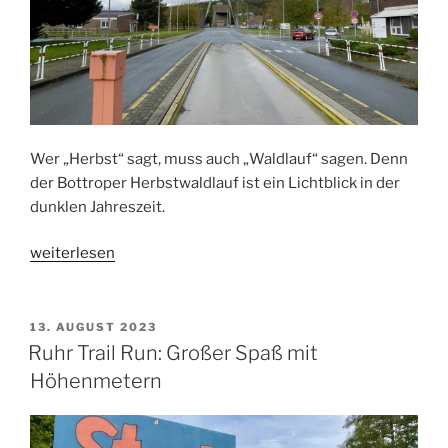
Wer „Herbst“ sagt, muss auch „Waldlauf“ sagen. Denn
der Bottroper Herbstwaldlauf ist ein Lichtblick in der
dunklen Jahreszeit.
„Matsch
weiterlesen
und
lange
Geraden:
VERÖFFENTLICHT
13. AUGUST 2023
AM
der
Ruhr Trail Run: Großer Spaß mit
Bottroper
Höhenmetern
Herbstwaldlauf
2023“