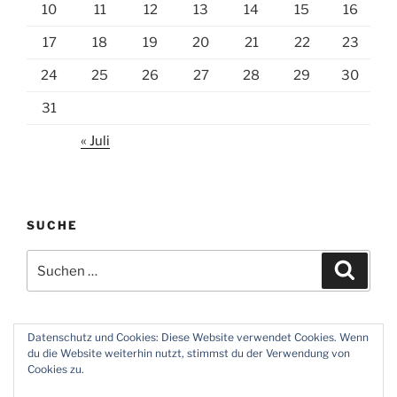
10
11
12
13
14
15
16
17
18
19
20
21
22
23
24
25
26
27
28
29
30
31
« Juli
SUCHE
Suchen
Suche
nach:
Datenschutz und Cookies: Diese Website verwendet Cookies. Wenn
du die Website weiterhin nutzt, stimmst du der Verwendung von
Twitter
Instagram
Meine
Impressum
Über
Cookies zu.
Zeiten
und
mich