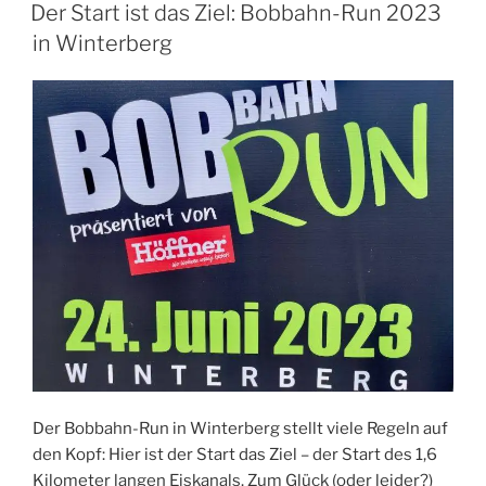
AM
Spaß
Der Start ist das Ziel: Bobbahn-Run 2023
mit
in Winterberg
Höhenmetern“
Der Bobbahn-Run in Winterberg stellt viele Regeln auf
den Kopf: Hier ist der Start das Ziel – der Start des 1,6
Kilometer langen Eiskanals. Zum Glück (oder leider?)