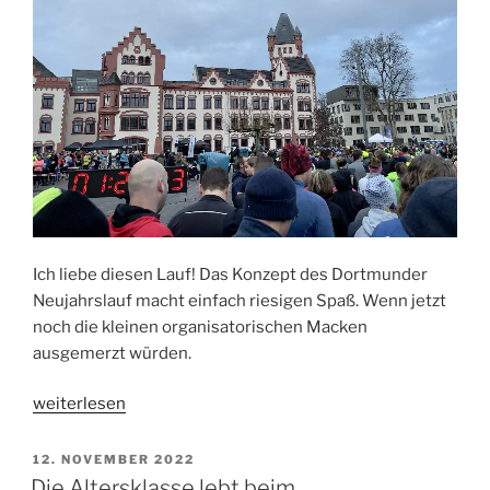
Ich liebe diesen Lauf! Das Konzept des Dortmunder
Neujahrslauf macht einfach riesigen Spaß. Wenn jetzt
noch die kleinen organisatorischen Macken
ausgemerzt würden.
„Hier
weiterlesen
geht‘s
rund
VERÖFFENTLICHT
12. NOVEMBER 2022
AM
–
Die Altersklasse lebt beim