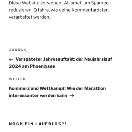
Diese Website verwendet Akismet, um Spam zu
reduzieren.
Erfahre, wie deine Kommentardaten
verarbeitet werden.
Beitragsnavigation
Vorheriger
ZURÜCK
Beitrag
Verspäteter Jahresauftakt: der Neujahrslauf
2024 am Phoenixsee
Nächster
WEITER
Beitrag
Kommerz und Wettkampf: Wie der Marathon
interessanter werden kann
NOCH EIN LAUFBLOG?!