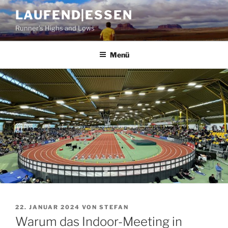
Zum
LAUFEND|ESSEN
Inhalt
Runner's Highs and Lows
springen
Menü
VERÖFFENTLICHT
22. JANUAR 2024
VON
STEFAN
AM
Warum das Indoor-Meeting in