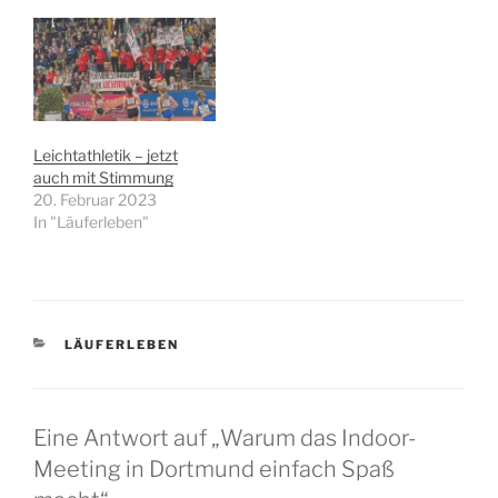
Leichtathletik – jetzt
auch mit Stimmung
20. Februar 2023
In "Läuferleben"
KATEGORIEN
LÄUFERLEBEN
Eine Antwort auf „Warum das Indoor-
Meeting in Dortmund einfach Spaß