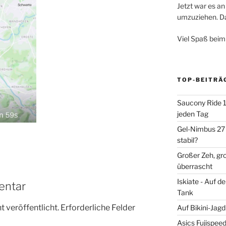
Jetzt war es an 
umzuziehen. Dar
Viel Spaß beim
TOP-BEITRÄ
Saucony Ride 19
jeden Tag
Gel-Nimbus 27 
stabil?
Großer Zeh, gr
überrascht
Iskiate - Auf 
entar
Tank
 veröffentlicht.
Erforderliche Felder
Auf Bikini-Jag
Asics Fujispee