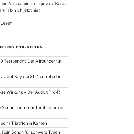
der Zeit, auf eine rein private Basis
um bin ich jetzt hier.
 Lesen!
GE UND TOP-SEITEN
 Testbericht: Der Allrounder für
vs. Gel-Kayano 31: Neutral oder
oße Wirkung – Der Addict Pro-R
der Suche nach dem Tarahumara im
d beim Triathlon in Kamen
d: Kein Schuh für schwere Typen