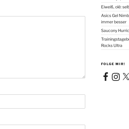
Eiweiß, olé: se
Asics Gel Nimb
immer besser
Saucony Hurric
Trainingstageb
Rocks Ultra
FOLGE MIR!
Facebook
Instagra
X