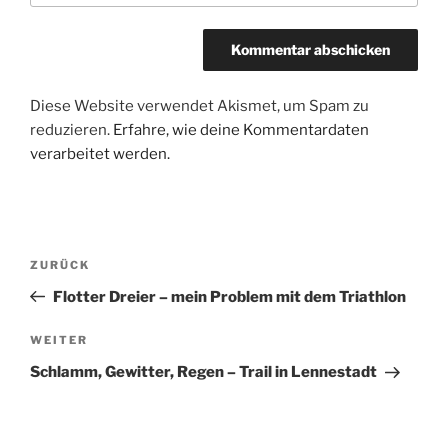
Diese Website verwendet Akismet, um Spam zu
reduzieren.
Erfahre, wie deine Kommentardaten
verarbeitet werden.
Beitragsnavigation
Vorheriger
ZURÜCK
Beitrag
Flotter Dreier – mein Problem mit dem Triathlon
Nächster
WEITER
Beitrag
Schlamm, Gewitter, Regen – Trail in Lennestadt