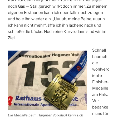
Kurz vor dem Ziel gibt mein Kurzzeit-Partner sogar
noch Gas — Stallgeruch wirkt doch immer. Zu meinem
eigenen Erstaunen kann ich ebenfalls noch zulegen
und hole ihn wieder ein. „Uuuuh, meine Beine, uuuuh
ich kann nicht mehr“, äffe ich ihn lachend nach und
schließe die Lücke. Noch eine Kurve, dann sind wir im
Ziel.
Schnell
baumelt
die
wohlverd
iente
Finisher-
Medaille
am Hals.
Wir
bedanke
n uns für
Die Medaille beim Hagener Volkslauf kann sich