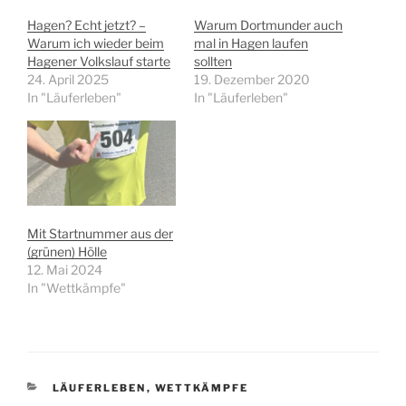
Hagen? Echt jetzt? –
Warum Dortmunder auch
Warum ich wieder beim
mal in Hagen laufen
Hagener Volkslauf starte
sollten
24. April 2025
19. Dezember 2020
In "Läuferleben"
In "Läuferleben"
Mit Startnummer aus der
(grünen) Hölle
12. Mai 2024
In "Wettkämpfe"
KATEGORIEN
LÄUFERLEBEN
,
WETTKÄMPFE