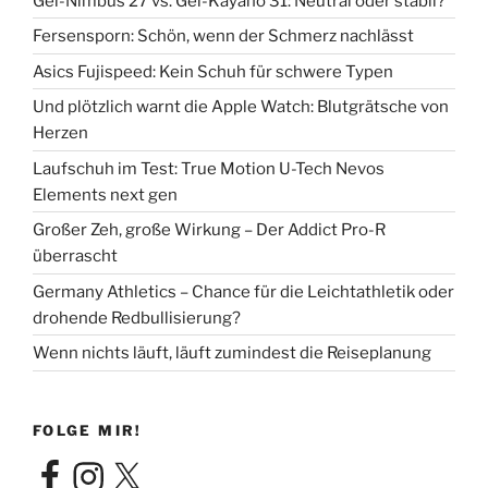
Gel-Nimbus 27 vs. Gel-Kayano 31: Neutral oder stabil?
Fersensporn: Schön, wenn der Schmerz nachlässt
Asics Fujispeed: Kein Schuh für schwere Typen
Und plötzlich warnt die Apple Watch: Blutgrätsche von
Herzen
Laufschuh im Test: True Motion U-Tech Nevos
Elements next gen
Großer Zeh, große Wirkung – Der Addict Pro-R
überrascht
Germany Athletics – Chance für die Leichtathletik oder
drohende Redbullisierung?
Wenn nichts läuft, läuft zumindest die Reiseplanung
FOLGE MIR!
Facebook
Instagram
X