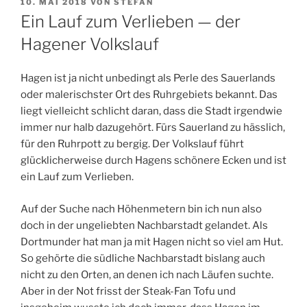
VERÖFFENTLICHT
10. MAI 2018
VON
STEFAN
AM
Ein Lauf zum Verlieben — der
Hagener Volkslauf
Hagen ist ja nicht unbedingt als Perle des Sauerlands
oder malerischster Ort des Ruhrgebiets bekannt. Das
liegt vielleicht schlicht daran, dass die Stadt irgendwie
immer nur halb dazugehört. Fürs Sauerland zu hässlich,
für den Ruhrpott zu bergig. Der Volkslauf führt
glücklicherweise durch Hagens schönere Ecken und ist
ein Lauf zum Verlieben.
Auf der Suche nach Höhenmetern bin ich nun also
doch in der ungeliebten Nachbarstadt gelandet. Als
Dortmunder hat man ja mit Hagen nicht so viel am Hut.
So gehörte die südliche Nachbarstadt bislang auch
nicht zu den Orten, an denen ich nach Läufen suchte.
Aber in der Not frisst der Steak-Fan Tofu und