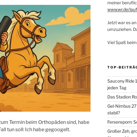
meiner beruflic
www.wr.de/lauf
Jetzt war es an 
umzuziehen. Dar
Viel Spaß beim
TOP-BEITRÄ
Saucony Ride 19
jeden Tag
Das Stadion Rot
Gel-Nimbus 27 
stabil?
Fersensporn: S
 zum Termin beim Orthopäden sind, habe
all tun soll: Ich habe gegoogelt.
Großer Zeh, gr