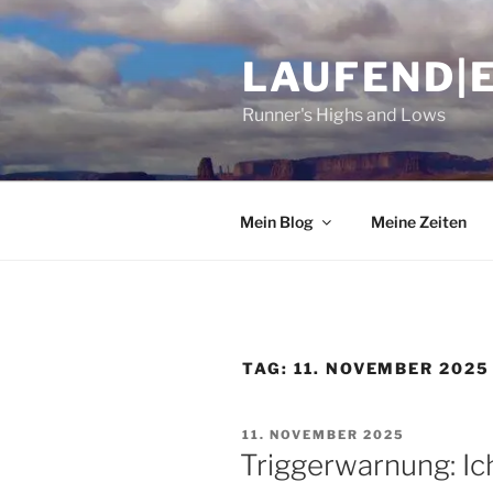
Zum
Inhalt
LAUFEND|
springen
Runner's Highs and Lows
Mein Blog
Meine Zeiten
TAG:
11. NOVEMBER 2025
VERÖFFENTLICHT
11. NOVEMBER 2025
AM
Triggerwarnung: Ic