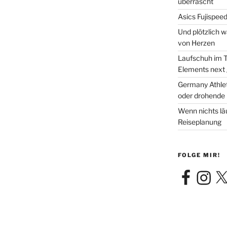
überrascht
Asics Fujispee
Und plötzlich 
von Herzen
Laufschuh im T
Elements next
Germany Athleti
oder drohende 
Wenn nichts läu
Reiseplanung
FOLGE MIR!
Facebook
Instagra
X