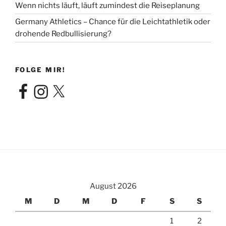
Wenn nichts läuft, läuft zumindest die Reiseplanung
Germany Athletics – Chance für die Leichtathletik oder
drohende Redbullisierung?
FOLGE MIR!
Facebook
Instagram
X
August 2026
M
D
M
D
F
S
S
1
2