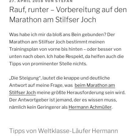
VERÖFFENTLICHT
27. APRIL 2018
VON
STEFAN
AM
Rauf, runter – Vorbereitung auf den
Marathon am Stilfser Joch
Was habe ich mir da bloß ans Bein gebunden? Der
Marathon am Stilfser Joch bestimmt meinen
Trainingsplan von vorne bis hinten – oder besser von
unten nach oben. Ich habe Respekt, da helfen auch die
Tipps von prominenter Stelle nichts.
„Die Steigung“, lautet die knappe und deutliche
Antwort auf meine Frage, was
beim Marathon am
Stilfser Joch
meine größte Herausforderung sein wird.
Der Antwortgeber ist jemand, der es wissen muss,
nämlich kein Geringerer als
Hermann Achmüller
.
Tipps von Weltklasse-Läufer Hermann