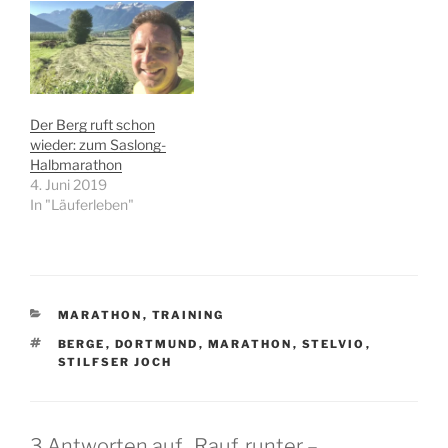
Der Berg ruft schon
wieder: zum Saslong-
Halbmarathon
4. Juni 2019
In "Läuferleben"
KATEGORIEN
MARATHON
,
TRAINING
SCHLAGWÖRTER
BERGE
,
DORTMUND
,
MARATHON
,
STELVIO
,
STILFSER JOCH
3 Antworten auf „Rauf, runter –