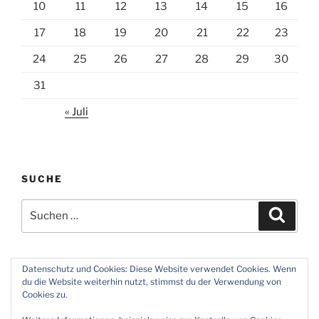
10
11
12
13
14
15
16
17
18
19
20
21
22
23
24
25
26
27
28
29
30
31
« Juli
SUCHE
Suchen
Suche
nach:
Datenschutz und Cookies: Diese Website verwendet Cookies. Wenn
du die Website weiterhin nutzt, stimmst du der Verwendung von
Twitter
Instagram
Meine
Impressum
Über
Cookies zu.
Zeiten
und
mich