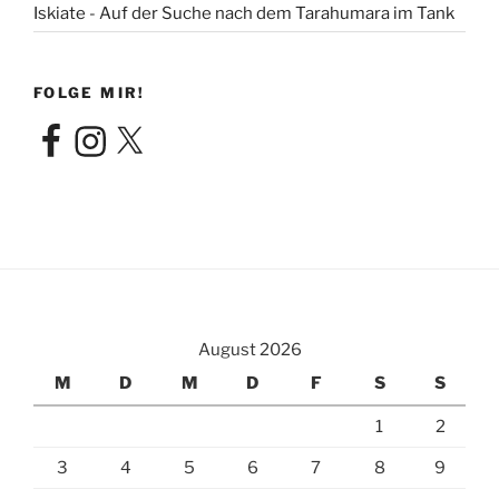
Iskiate - Auf der Suche nach dem Tarahumara im Tank
FOLGE MIR!
Facebook
Instagram
X
August 2026
M
D
M
D
F
S
S
1
2
3
4
5
6
7
8
9