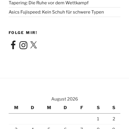
Tapering: Die Ruhe vor dem Wettkampf
Asics Fujispeed: Kein Schuh für schwere Typen
FOLGE MIR!
Facebook
Instagram
X
August 2026
M
D
M
D
F
S
S
1
2