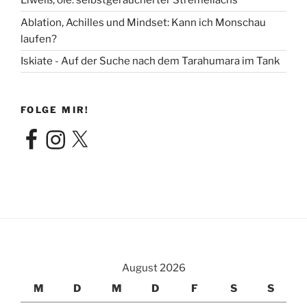
Eiweiß, olé: selbstgeräucherter Stremellachs
Ablation, Achilles und Mindset: Kann ich Monschau
laufen?
Iskiate - Auf der Suche nach dem Tarahumara im Tank
FOLGE MIR!
Facebook
Instagram
X
August 2026
M
D
M
D
F
S
S