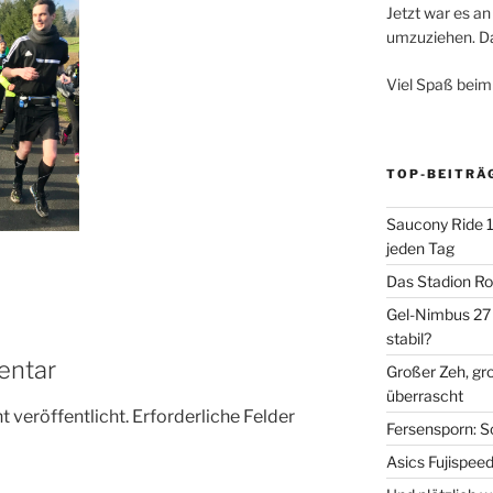
Jetzt war es an 
umzuziehen. Dar
Viel Spaß beim
TOP-BEITRÄ
Saucony Ride 19
jeden Tag
Das Stadion Rot
Gel-Nimbus 27 
stabil?
entar
Großer Zeh, gr
überrascht
 veröffentlicht.
Erforderliche Felder
Fersensporn: S
Asics Fujispee