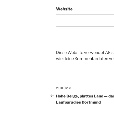
Website
Diese Website verwendet Akis
wie deine Kommentardaten ver
Beitragsnavigation
Vorheriger
ZURÜCK
Beitrag
Hohe Berge, plattes Land — da
Laufparadies Dortmund