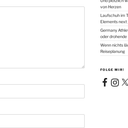
Und plötzlich 
von Herzen
Laufschuh im T
Elements next
Germany Athleti
oder drohende 
Wenn nichts läu
Reiseplanung
FOLGE MIR!
Facebook
Instagra
X