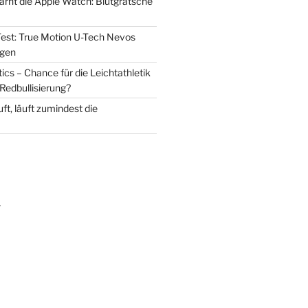
warnt die Apple Watch: Blutgrätsche
est: True Motion U-Tech Nevos
 gen
cs – Chance für die Leichtathletik
Redbullisierung?
ft, läuft zumindest die
m