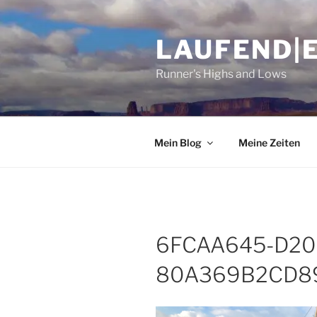
Zum
Inhalt
LAUFEND|
springen
Runner's Highs and Lows
Mein Blog
Meine Zeiten
6FCAA645-D20
80A369B2CD8