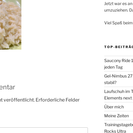
Jetzt war es an 
umzuziehen. Dar
Viel Spaß beim
TOP-BEITRÄ
Saucony Ride 19
jeden Tag
Gel-Nimbus 27 
stabil?
entar
Laufschuh im T
Elements next
 veröffentlicht.
Erforderliche Felder
Über mich
Meine Zeiten
Trainingstageb
Rocks Ultra