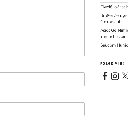
Eiweiß, olé: se
Großer Zeh, gr
überrascht
Asics Gel Nimb
immer besser
Saucony Hurric
FOLGE MIR!
Facebook
Instagra
X