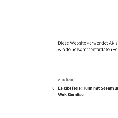
Diese Website verwendet Akis
wie deine Kommentardaten ver
Beitragsnavigation
Vorheriger
ZURÜCK
Beitrag
Es gibt Reis: Huhn mit Sesam u
Wok-Gemüse