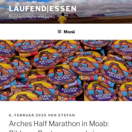
Zum
LAUFEND|ESSEN
Inhalt
Runner's Highs and Lows
springen
Menü
VERÖFFENTLICHT
6. FEBRUAR 2025
VON
STEFAN
AM
Arches Half Marathon in Moab: