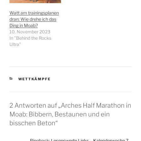
Watt am trainingsplanen
dran: Wie drehe ich das
Ding in Moab?
10. November 2023
In "Behind the Rocks
Ultra"
KATEGORIEN
WETTKÄMPFE
2 Antworten auf „Arches Half Marathon in
Moab: Bibbern, Bestaunen und ein
bisschen Beton“
Pingback:
Lesenswerte Links – Kalenderwoche 7