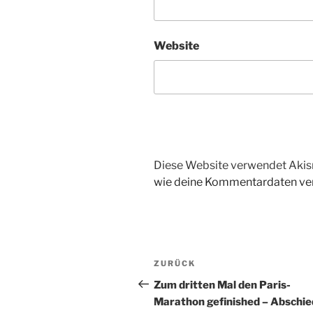
Website
Diese Website verwendet Akis
wie deine Kommentardaten ver
Beitragsnavigation
Vorheriger
ZURÜCK
Beitrag
Zum dritten Mal den Paris-
Marathon gefinished – Abschie