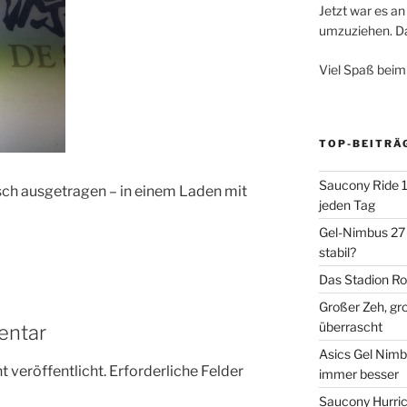
Jetzt war es an 
umzuziehen. Dar
Viel Spaß beim
TOP-BEITRÄ
Saucony Ride 19
sch ausgetragen – in einem Laden mit
jeden Tag
Gel-Nimbus 27 
stabil?
Das Stadion Rot
Großer Zeh, gr
überrascht
entar
Asics Gel Nimb
 veröffentlicht.
Erforderliche Felder
immer besser
Saucony Hurric