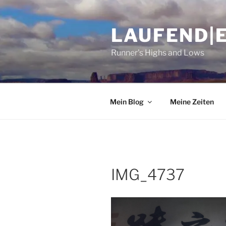
Zum
Inhalt
LAUFEND|
springen
Runner's Highs and Lows
Mein Blog
Meine Zeiten
IMG_4737