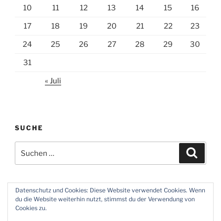
10
11
12
13
14
15
16
17
18
19
20
21
22
23
24
25
26
27
28
29
30
31
« Juli
SUCHE
Suchen
Suche
nach:
Datenschutz und Cookies: Diese Website verwendet Cookies. Wenn
du die Website weiterhin nutzt, stimmst du der Verwendung von
Twitter
Instagram
Meine
Impressum
Über
Cookies zu.
Zeiten
und
mich