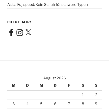
Asics Fujispeed: Kein Schuh für schwere Typen
FOLGE MIR!
Facebook
Instagram
X
August 2026
M
D
M
D
F
S
S
1
2
3
4
5
6
7
8
9