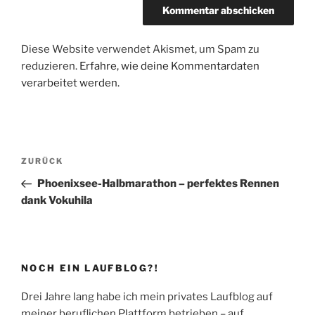
Diese Website verwendet Akismet, um Spam zu
reduzieren.
Erfahre, wie deine Kommentardaten
verarbeitet werden.
Beitragsnavigation
Vorheriger
ZURÜCK
Beitrag
Phoenixsee-Halbmarathon – perfektes Rennen
dank Vokuhila
NOCH EIN LAUFBLOG?!
Drei Jahre lang habe ich mein privates Laufblog auf
meiner beruflichen Plattform betrieben – auf