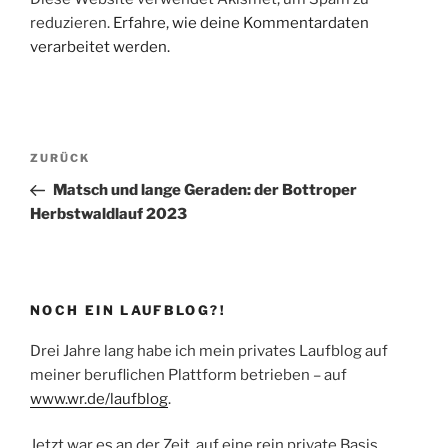
reduzieren.
Erfahre, wie deine Kommentardaten
verarbeitet werden.
Beitragsnavigation
Vorheriger
ZURÜCK
Beitrag
Matsch und lange Geraden: der Bottroper
Herbstwaldlauf 2023
NOCH EIN LAUFBLOG?!
Drei Jahre lang habe ich mein privates Laufblog auf
meiner beruflichen Plattform betrieben – auf
www.wr.de/laufblog
.
Jetzt war es an der Zeit, auf eine rein private Basis