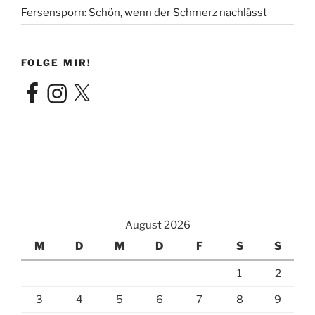
Fersensporn: Schön, wenn der Schmerz nachlässt
FOLGE MIR!
Facebook
Instagram
X
August 2026
M
D
M
D
F
S
S
1
2
3
4
5
6
7
8
9