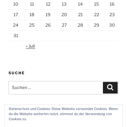
10
11
12
13
14
15
16
17
18
19
20
21
22
23
24
25
26
27
28
29
30
31
« Juli
SUCHE
Suchen
Suche
nach:
Datenschutz und Cookies: Diese Website verwendet Cookies. Wenn
du die Website weiterhin nutzt, stimmst du der Verwendung von
Twitter
Instagram
Meine
Impressum
Über
Cookies zu.
Zeiten
und
mich