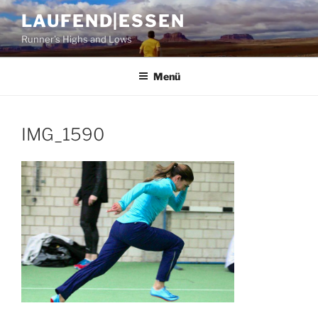
Zum
LAUFEND|ESSEN
Inhalt
Runner's Highs and Lows
springen
Menü
IMG_1590