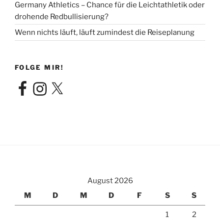
Germany Athletics – Chance für die Leichtathletik oder
drohende Redbullisierung?
Wenn nichts läuft, läuft zumindest die Reiseplanung
FOLGE MIR!
Facebook
Instagram
X
August 2026
M
D
M
D
F
S
S
1
2