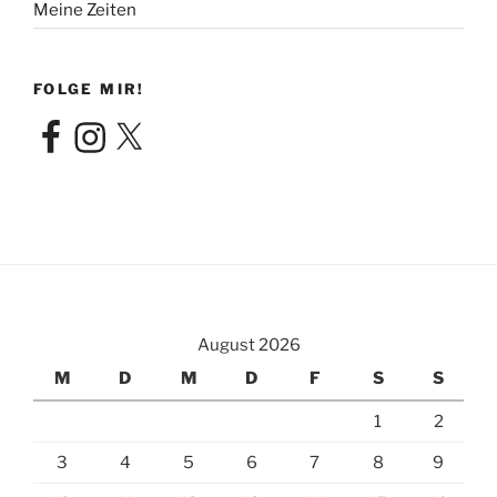
Meine Zeiten
FOLGE MIR!
Facebook
Instagram
X
August 2026
M
D
M
D
F
S
S
1
2
3
4
5
6
7
8
9