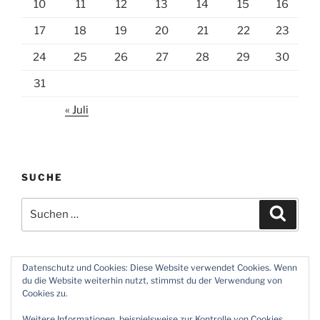
10
11
12
13
14
15
16
17
18
19
20
21
22
23
24
25
26
27
28
29
30
31
« Juli
SUCHE
Suchen
Suche
nach:
Datenschutz und Cookies: Diese Website verwendet Cookies. Wenn
du die Website weiterhin nutzt, stimmst du der Verwendung von
Twitter
Instagram
Meine
Impressum
Über
Cookies zu.
Zeiten
und
mich
Weitere Informationen, beispielsweise zur Kontrolle von Cookies,