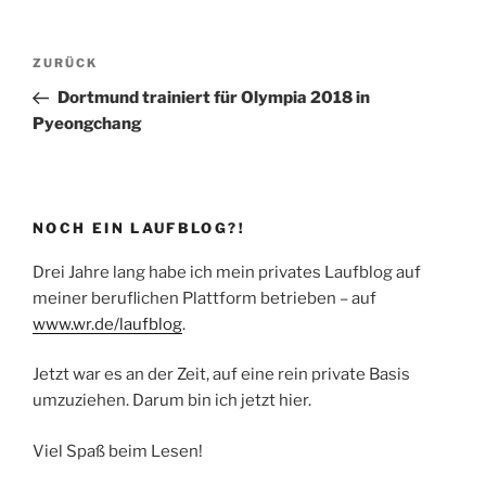
Beitragsnavigation
Vorheriger
ZURÜCK
Beitrag
Dortmund trainiert für Olympia 2018 in
Pyeongchang
NOCH EIN LAUFBLOG?!
Drei Jahre lang habe ich mein privates Laufblog auf
meiner beruflichen Plattform betrieben – auf
www.wr.de/laufblog
.
Jetzt war es an der Zeit, auf eine rein private Basis
umzuziehen. Darum bin ich jetzt hier.
Viel Spaß beim Lesen!