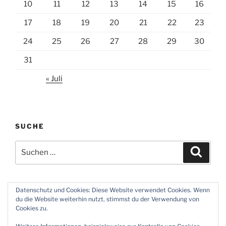
10
11
12
13
14
15
16
17
18
19
20
21
22
23
24
25
26
27
28
29
30
31
« Juli
SUCHE
Suchen
Suche
nach:
Datenschutz und Cookies: Diese Website verwendet Cookies. Wenn
du die Website weiterhin nutzt, stimmst du der Verwendung von
Twitter
Instagram
Meine
Impressum
Über
Cookies zu.
Zeiten
und
mich