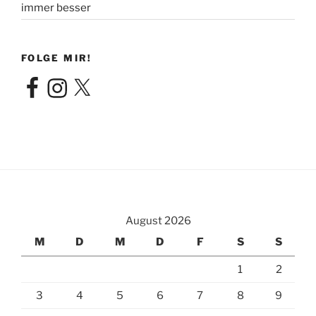
immer besser
FOLGE MIR!
Facebook
Instagram
X
August 2026
M
D
M
D
F
S
S
1
2
3
4
5
6
7
8
9