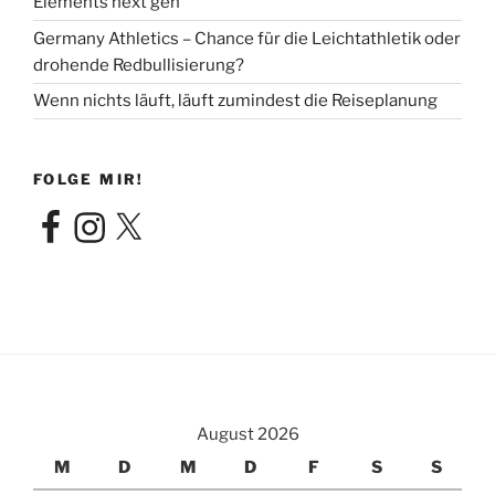
Elements next gen
Germany Athletics – Chance für die Leichtathletik oder
drohende Redbullisierung?
Wenn nichts läuft, läuft zumindest die Reiseplanung
FOLGE MIR!
Facebook
Instagram
X
August 2026
M
D
M
D
F
S
S