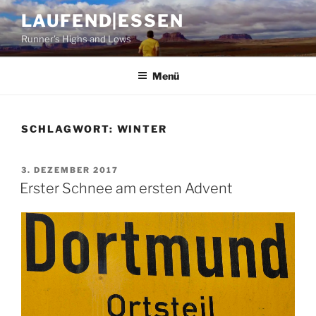
Zum
LAUFEND|ESSEN
Inhalt
Runner's Highs and Lows
springen
Menü
SCHLAGWORT:
WINTER
VERÖFFENTLICHT
3. DEZEMBER 2017
AM
Erster Schnee am ersten Advent