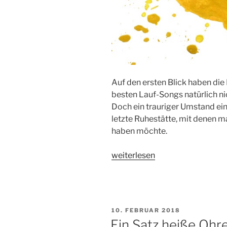
Auf den ersten Blick haben die
besten Lauf-Songs natürlich n
Doch ein trauriger Umstand eint
letzte Ruhestätte, mit denen ma
haben möchte.
„Was
weiterlesen
die
Nordsee
und
meine
VERÖFFENTLICHT
10. FEBRUAR 2018
Laufen-
AM
Ein Satz heiße Ohr