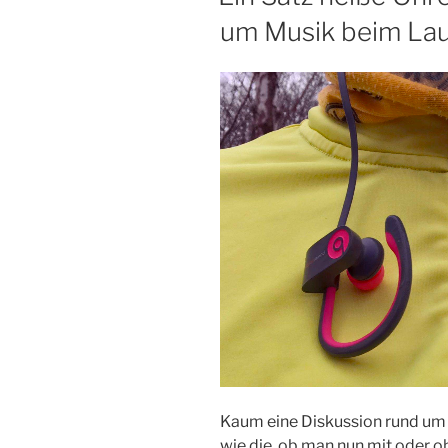
Playlist
um Musik beim La
gemeinsam
haben“
Kaum eine Diskussion rund um d
wie die, ob man nun mit oder 