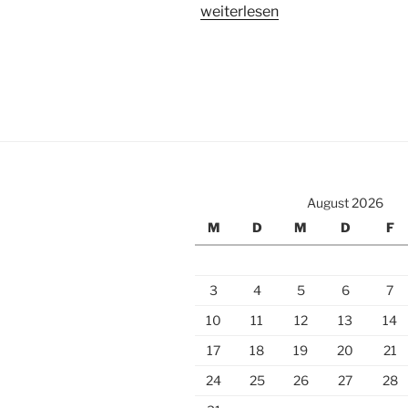
„Warum
weiterlesen
„Shot
me
down“
von
David
Guetta
das
beste
August 2026
Lied
M
D
M
D
F
für
Intervalle
ist
3
4
5
6
7
–
und
10
11
12
13
14
warum
17
18
19
20
21
nicht“
24
25
26
27
28