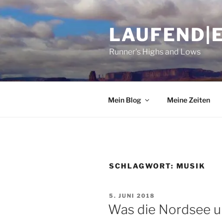
Zum
Inhalt
LAUFEND|
springen
Runner's Highs and Lows
Mein Blog
Meine Zeiten
SCHLAGWORT:
MUSIK
VERÖFFENTLICHT
5. JUNI 2018
AM
Was die Nordsee u