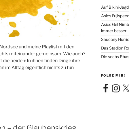
Auf Bikini-Jag
Asics Fujispee
Asics Gel Nimb
immer besser
Saucony Hurric
 Nordsee und meine Playlist mit den
Das Stadion Rot
ichts miteinander gemeinsam. Wie auch?
Die sechs Phas
 die beiden: In ihnen finden Dinge ihre
n im Alltag eigentlich nichts zu tun
FOLGE MIR!
Facebook
Instagra
X
en – der Glaubenskrieg