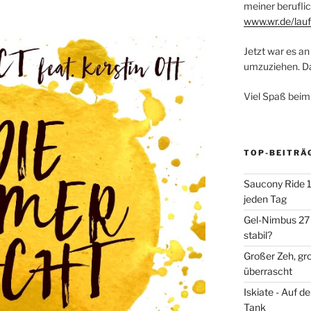
meiner beruflic
www.wr.de/lauf
Jetzt war es an 
umzuziehen. Dar
Viel Spaß beim
TOP-BEITRÄ
Saucony Ride 19
jeden Tag
Gel-Nimbus 27 
stabil?
Großer Zeh, gr
überrascht
Iskiate - Auf 
Tank