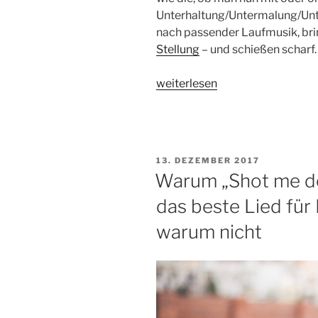
Unterhaltung/Untermalung/Unter
nach passender Laufmusik, br
Stellung
– und schießen scharf.
„Ein
weiterlesen
Satz
heiße
Ohren
–
VERÖFFENTLICHT
13. DEZEMBER 2017
der
AM
Warum „Shot me d
Glaubenskrieg
das beste Lied für I
um
Musik
warum nicht
beim
Laufen“