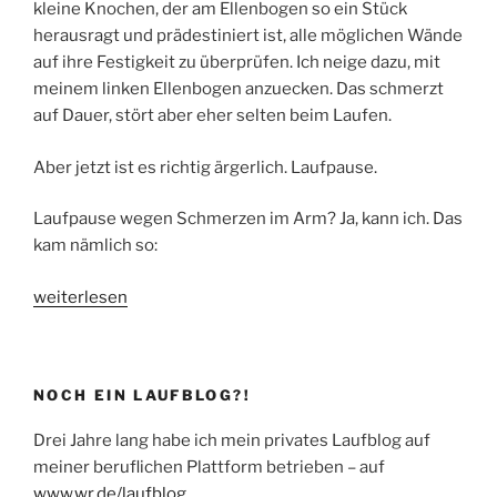
kleine Knochen, der am Ellenbogen so ein Stück
herausragt und prädestiniert ist, alle möglichen Wände
auf ihre Festigkeit zu überprüfen. Ich neige dazu, mit
meinem linken Ellenbogen anzuecken. Das schmerzt
auf Dauer, stört aber eher selten beim Laufen.
Aber jetzt ist es richtig ärgerlich. Laufpause.
Laufpause wegen Schmerzen im Arm? Ja, kann ich. Das
kam nämlich so:
„Wie
weiterlesen
ein
Läufer
zum
NOCH EIN LAUFBLOG?!
Tennisellenbogen
kommt“
Drei Jahre lang habe ich mein privates Laufblog auf
meiner beruflichen Plattform betrieben – auf
www.wr.de/laufblog
.