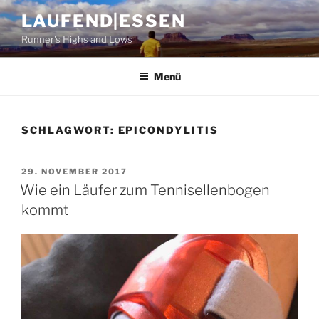
Zum
LAUFEND|ESSEN
Inhalt
Runner's Highs and Lows
springen
Menü
SCHLAGWORT:
EPICONDYLITIS
VERÖFFENTLICHT
29. NOVEMBER 2017
AM
Wie ein Läufer zum Tennisellenbogen
kommt