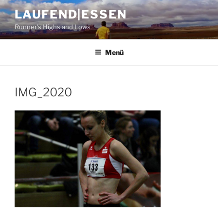
Zum
LAUFEND|ESSEN
Inhalt
Runner's Highs and Lows
springen
Menü
IMG_2020