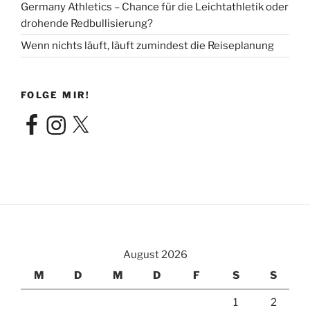
Germany Athletics – Chance für die Leichtathletik oder
drohende Redbullisierung?
Wenn nichts läuft, läuft zumindest die Reiseplanung
FOLGE MIR!
Facebook
Instagram
X
August 2026
M
D
M
D
F
S
S
1
2