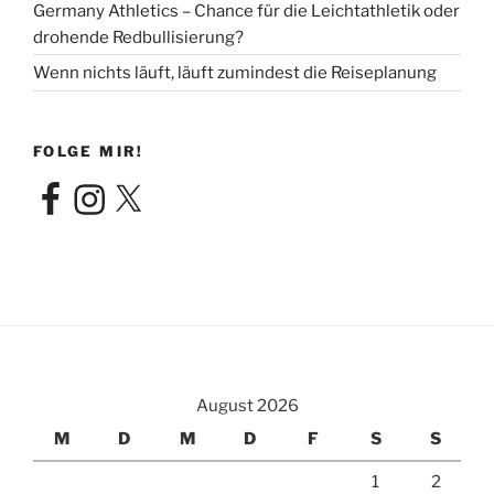
Germany Athletics – Chance für die Leichtathletik oder
drohende Redbullisierung?
Wenn nichts läuft, läuft zumindest die Reiseplanung
FOLGE MIR!
Facebook
Instagram
X
August 2026
M
D
M
D
F
S
S
1
2