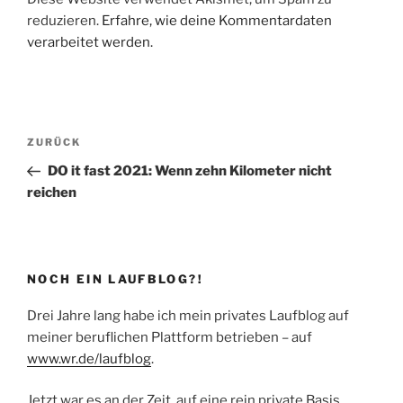
reduzieren.
Erfahre, wie deine Kommentardaten
verarbeitet werden.
Beitragsnavigation
Vorheriger
ZURÜCK
Beitrag
DO it fast 2021: Wenn zehn Kilometer nicht
reichen
NOCH EIN LAUFBLOG?!
Drei Jahre lang habe ich mein privates Laufblog auf
meiner beruflichen Plattform betrieben – auf
www.wr.de/laufblog
.
Jetzt war es an der Zeit, auf eine rein private Basis