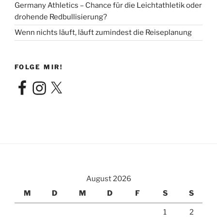
Germany Athletics – Chance für die Leichtathletik oder
drohende Redbullisierung?
Wenn nichts läuft, läuft zumindest die Reiseplanung
FOLGE MIR!
Facebook
Instagram
X
August 2026
M
D
M
D
F
S
S
1
2