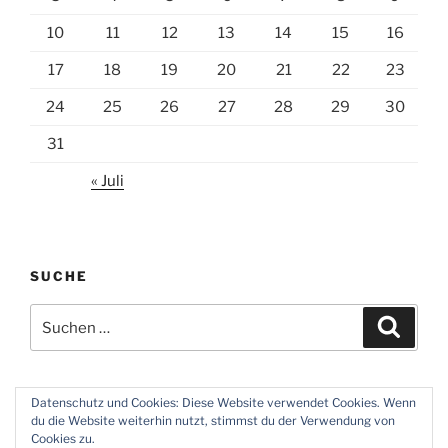
10
11
12
13
14
15
16
17
18
19
20
21
22
23
24
25
26
27
28
29
30
31
« Juli
SUCHE
Suchen
Suche
nach:
Datenschutz und Cookies: Diese Website verwendet Cookies. Wenn
du die Website weiterhin nutzt, stimmst du der Verwendung von
Twitter
Instagram
Meine
Impressum
Über
Cookies zu.