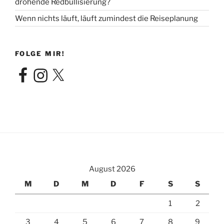
drohende Redbullisierung?
Wenn nichts läuft, läuft zumindest die Reiseplanung
FOLGE MIR!
Facebook
Instagram
X
August 2026
M
D
M
D
F
S
S
1
2
3
4
5
6
7
8
9