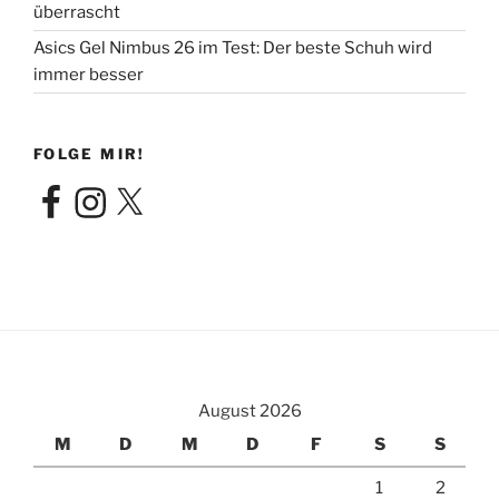
überrascht
Asics Gel Nimbus 26 im Test: Der beste Schuh wird
immer besser
FOLGE MIR!
Facebook
Instagram
X
August 2026
M
D
M
D
F
S
S
1
2