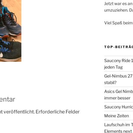
Jetzt war es an 
umzuziehen. Dar
Viel Spaß beim
TOP-BEITRÄ
Saucony Ride 19
jeden Tag
Gel-Nimbus 27 
stabil?
Asics Gel Nimb
immer besser
entar
Saucony Hurric
 veröffentlicht.
Erforderliche Felder
Meine Zeiten
Laufschuh im T
Elements next