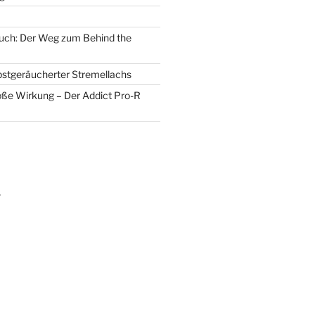
uch: Der Weg zum Behind the
lbstgeräucherter Stremellachs
oße Wirkung – Der Addict Pro-R
m